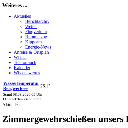
Weiteres ...
Aktuelles
Berichtarchiv
Wetter
Flugverkehr
Bummelzug
Kippcam
Energie-News
Anreise & Ortsplan
WILLI
Telefonbuch
Kalender
Wissenswertes
Wassertemperatur
26.1°
Bergwerksee
Stand 08.08.2026 09 Uhr
Ø der letzten 24 Stunden
Aktuelles
Zimmergewehrschießen unsers 