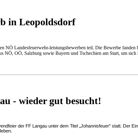
b in Leopoldsdorf
den N
Ö
Landesfeuerwehr-leistungsbewerben teil. Die Bewerbe fanden 
us N
Ö
, O
Ö
, Salzburg sowie Bayern und Tschechien am Start, um sich i
u - wieder gut besucht!
wendfeier der FF Langau unter dem Titel „Johannisfeuer“ statt. Der 
leben.