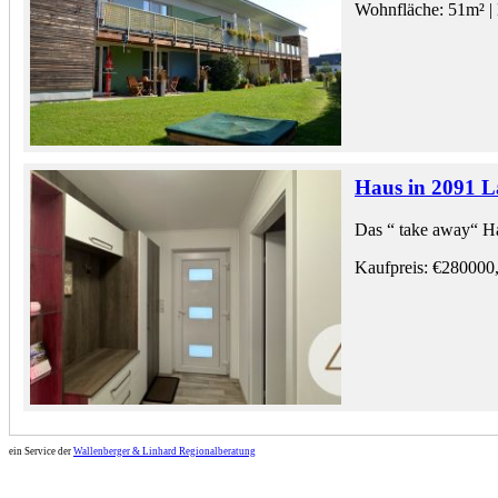
Wohnfläche: 51m² | 
Haus in 2091 
Das “ take away“ H
Kaufpreis: €280000
ein Service der
Wallenberger & Linhard Regionalberatung