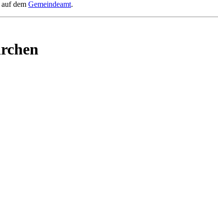
h auf dem
Gemeindeamt
.
irchen