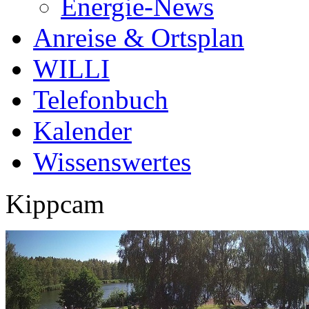
Energie-News
Anreise & Ortsplan
WILLI
Telefonbuch
Kalender
Wissenswertes
Kippcam