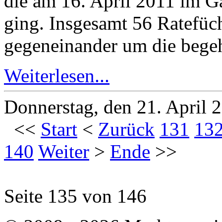
die am 16. April 2011 im G
ging. Insgesamt 56 Ratefüc
gegeneinander um die begeh
Weiterlesen...
Donnerstag, den 21. April
<<
Start
<
Zurück
131
13
140
Weiter
>
Ende
>>
Seite 135 von 146