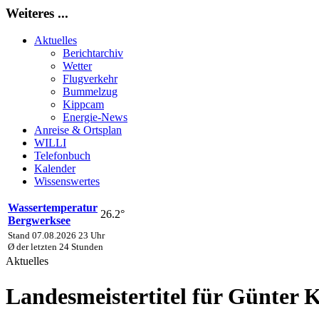
Weiteres ...
Aktuelles
Berichtarchiv
Wetter
Flugverkehr
Bummelzug
Kippcam
Energie-News
Anreise & Ortsplan
WILLI
Telefonbuch
Kalender
Wissenswertes
Wassertemperatur
26.2°
Bergwerksee
Stand 07.08.2026 23 Uhr
Ø der letzten 24 Stunden
Aktuelles
Landesmeistertitel für Günter