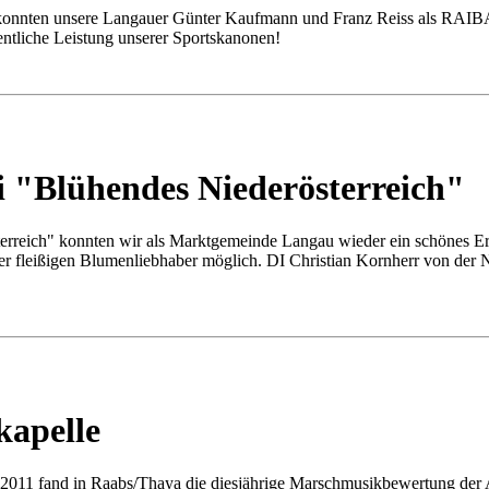
onnten unsere Langauer Günter Kaufmann und Franz Reiss als RAIBA H
dentliche Leistung unserer Sportskanonen!
ei "Blühendes Niederösterreich"
rreich" konnten wir als Marktgemeinde Langau wieder ein schönes Erg
 aller fleißigen Blumenliebhaber möglich. DI Christian Kornherr von 
kapelle
011 fand in Raabs/Thaya die diesjährige Marschmusikbewertung der Ar