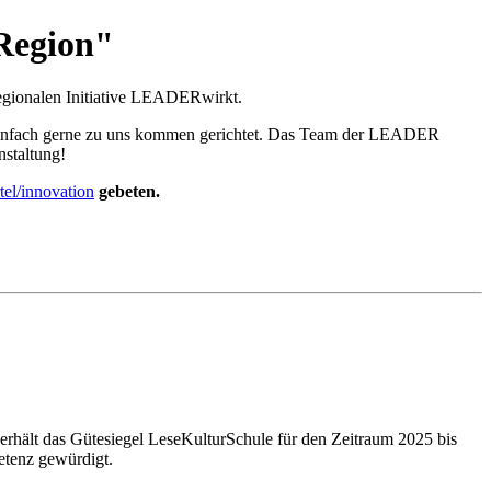
 Region"
regionalen Initiative LEADERwirkt.
e einfach gerne zu uns kommen gerichtet. Das Team der LEADER
nstaltung!
rtel/innovation
gebeten.
rhält das Gütesiegel LeseKulturSchule für den Zeitraum 2025 bis
etenz gewürdigt.