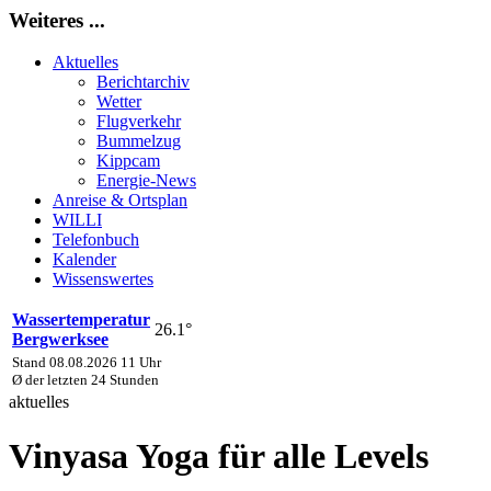
Weiteres ...
Aktuelles
Berichtarchiv
Wetter
Flugverkehr
Bummelzug
Kippcam
Energie-News
Anreise & Ortsplan
WILLI
Telefonbuch
Kalender
Wissenswertes
Wassertemperatur
26.1°
Bergwerksee
Stand 08.08.2026 11 Uhr
Ø der letzten 24 Stunden
aktuelles
Vinyasa Yoga für alle Levels