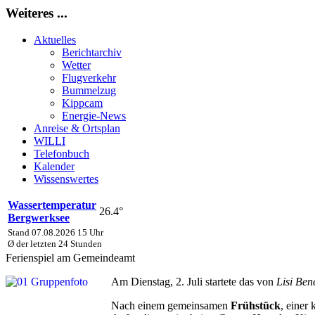
Weiteres ...
Aktuelles
Berichtarchiv
Wetter
Flugverkehr
Bummelzug
Kippcam
Energie-News
Anreise & Ortsplan
WILLI
Telefonbuch
Kalender
Wissenswertes
Wassertemperatur
26.4°
Bergwerksee
Stand 07.08.2026 15 Uhr
Ø der letzten 24 Stunden
Ferienspiel am Gemeindeamt
Am Dienstag, 2. Juli startete das von
Lisi Ben
Nach einem gemeinsamen
Frühstück
, einer