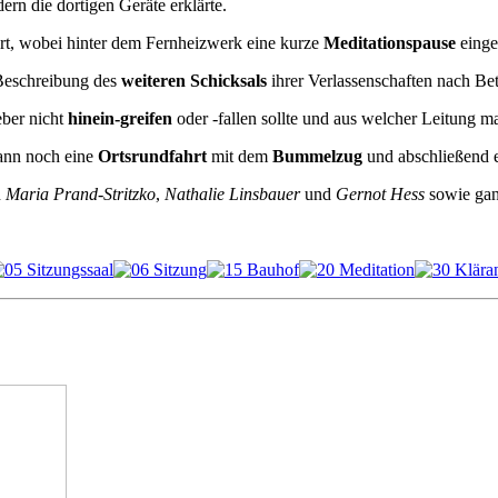
rn die dortigen Geräte erklärte.
rt, wobei hinter dem Fernheizwerk eine kurze
Meditationspause
einge
 Beschreibung des
weiteren Schicksals
ihrer Verlassenschaften nach B
eber nicht
hinein-greifen
oder -fallen sollte und aus welcher Leitung 
ann noch eine
Ortsrundfahrt
mit dem
Bummelzug
und abschließend 
n
Maria Prand-Stritzko
,
Nathalie Linsbauer
und
Gernot Hess
sowie gan