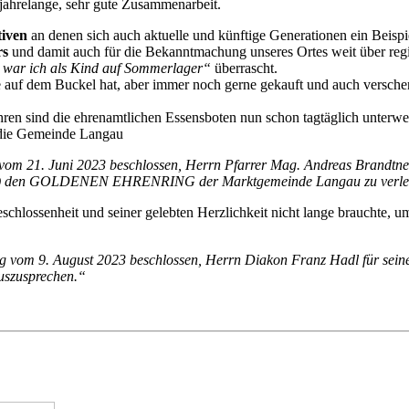
 jahrelange, sehr gute Zusammenarbeit.
tiven
an denen sich auch aktuelle und künftige Generationen ein Beisp
rs
und damit auch für die Bekanntmachung unseres Ortes weit über re
war ich als Kind auf Sommerlager“
überrascht.
re auf dem Buckel hat, aber immer noch gerne gekauft und auch versch
hren sind die ehrenamtlichen Essensboten nun schon tagtäglich unterwe
 die Gemeinde Langau
m 21. Juni 2023 beschlossen, Herrn Pfarrer Mag. Andreas Brandtner f
LA) den GOLDENEN EHRENRING der Marktgemeinde Langau zu verle
geschlossenheit und seiner gelebten Herzlichkeit nicht lange brauchte
 vom 9. August 2023 beschlossen, Herrn Diakon Franz Hadl für sein
szusprechen.“