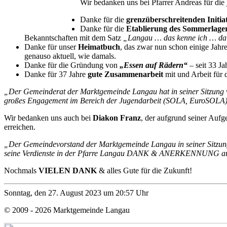
Wir bedanken uns bei Pfarrer Andreas für die
Danke für die
grenzüberschreitenden Initia
Danke für die
Etablierung des Sommerlage
Bekanntschaften mit dem Satz
„Langau … das kenne ich … da 
Danke für unser
Heimatbuch
, das zwar nun schon einige Jah
genauso aktuell, wie damals.
Danke für die Gründung von
„Essen auf Rädern“
– seit 33 Ja
Danke für 37 Jahre
gute Zusammenarbeit
mit und Arbeit für
„Der Gemeinderat der Marktgemeinde Langau hat in seiner Sitzung vo
großes Engagement im Bereich der Jugendarbeit (SOLA, EuroSO
Wir bedanken uns auch bei
Diakon Franz
, der aufgrund seiner Auf
erreichen.
„Der Gemeindevorstand der Marktgemeinde Langau in seiner Sitzung
seine Verdienste in der Pfarre Langau DANK & ANERKENNUNG au
Nochmals
VIELEN DANK
& alles Gute für die Zukunft!
Sonntag, den 27. August 2023 um 20:57 Uhr
© 2009 - 2026 Marktgemeinde Langau