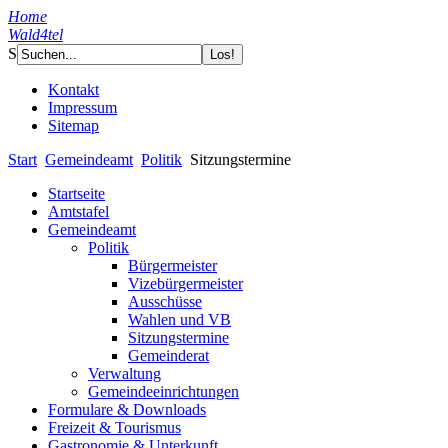
Home
Wald4tel
S
Kontakt
Impressum
Sitemap
Start
Gemeindeamt
Politik
Sitzungstermine
Startseite
Amtstafel
Gemeindeamt
Politik
Bürgermeister
Vizebürgermeister
Ausschüsse
Wahlen und VB
Sitzungstermine
Gemeinderat
Verwaltung
Gemeindeeinrichtungen
Formulare & Downloads
Freizeit & Tourismus
Gastronomie & Unterkunft