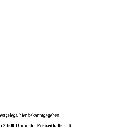
estgelegt, hier bekanntgegeben.
m
20:00 Uh
r in der
Freizeithalle
statt.