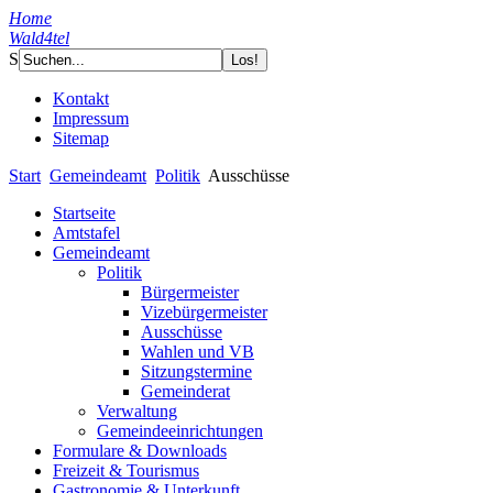
Home
Wald4tel
S
Kontakt
Impressum
Sitemap
Start
Gemeindeamt
Politik
Ausschüsse
Startseite
Amtstafel
Gemeindeamt
Politik
Bürgermeister
Vizebürgermeister
Ausschüsse
Wahlen und VB
Sitzungstermine
Gemeinderat
Verwaltung
Gemeindeeinrichtungen
Formulare & Downloads
Freizeit & Tourismus
Gastronomie & Unterkunft