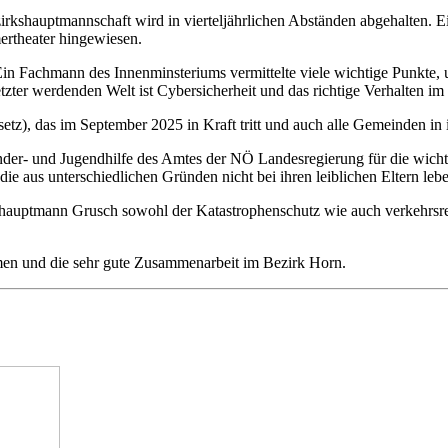
zirkshauptmannschaft wird in vierteljährlichen Abständen abgehalten
ertheater hingewiesen.
Ein Fachmann des Innenminsteriums vermittelte viele wichtige Punkte, 
tzter werdenden Welt ist Cybersicherheit und das richtige Verhalten i
tz), das im September 2025 in Kraft tritt und auch alle Gemeinden in ih
r- und Jugendhilfe des Amtes der NÖ Landesregierung für die wichtige
ie aus unterschiedlichen Gründen nicht bei ihren leiblichen Eltern leb
shauptmann Grusch sowohl der Katastrophenschutz wie auch verkehrs
men und die sehr gute Zusammenarbeit im Bezirk Horn.