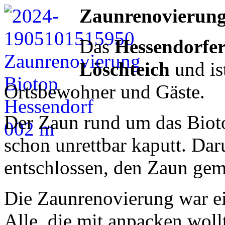
Zaunrenovierung 
Das
Hessendorfer
Löschteich
und ist
Ortsbewohner und Gäste.
Der Zaun rund um das Bioto
schon unrettbar kaputt. Dar
entschlossen, den Zaun gem
Die Zaunrenovierung war e
Alle, die mit anpacken woll