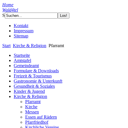
Home
Wald4tel
S
Kontakt
Impressum
Sitemap
Start
Kirche & Religion
Pfarramt
Startseite
Amtstafel
Gemeindeamt
Formulare & Downloads
Freizeit & Tourismus
Gastronomie & Unterkunft
Gesundheit & Soziales
Kinder & Jugend
Kirche & Religion
Pfarramt
Kirche
Messen
Essen auf Rädern
Pfarrfriedhof
Kirchliche Vereine