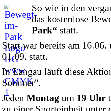
So wie in den verga
das kostenlose Be
Park“
statt.
Start war bereits am 16.06.
01.09. statt.
In Langau läuft diese Akti
Sommer".
Jeden
Montag
um
19 Uhr
t
zu einer Sporteinheit unter 